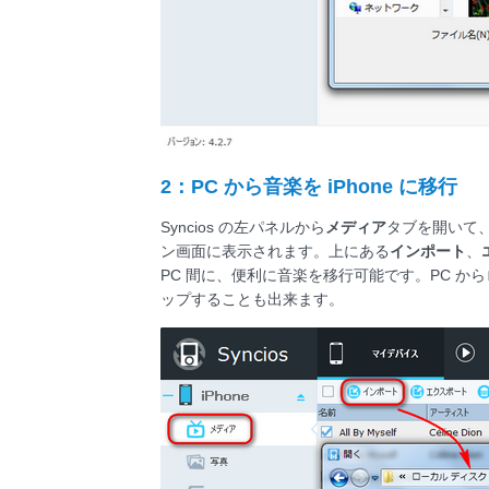
2：PC から音楽を iPhone に移行
Syncios の左パネルから
メディア
タブを開いて
ン画面に表示されます。上にある
インポート
、
PC 間に、便利に音楽を移行可能です。PC からロー
ップすることも出来ます。