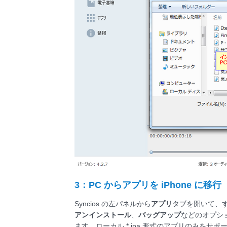
3：PC からアプリを iPhone に移行
Syncios の左パネルから
アプリ
タブを開いて、
アンインストール
、
バッグアップ
などのオプショ
ます。ローカル *.ipa 形式のアプリのみをサポ