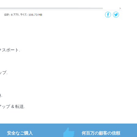
クスポート.
プ.
.
アップ & 転送.
安全なご購入
何百万の顧客の信頼