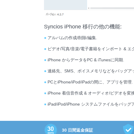
Syncios iPhone 移行の他の機能:
●
アルバムの作成/削除/編集.
●
ビデオ/写真/音楽/電子書籍をインポート & エ
●
iPhone からデータをPC & iTunesに同期.
●
連絡先、SMS、ボイスメモリなどをバッグアッ
●
PCとiPhone/iPod/iPadの間に、アプリを管理.
●
iPhone 着信音作成 & オーディオ/ビデオを変換
●
iPad/iPod/iPhone システムファイルをバッグ
30 日間返金保証