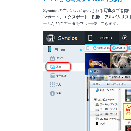
Syncios の左パネルに表示される
写真
タブを開
ンポート
、
エクスポート
、
削除
、
アルバムリス
ールなどのデータをフリー移行できます。