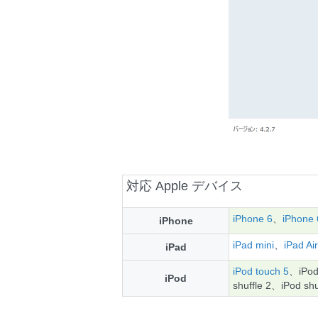
対応 Apple デバイス
iPhone 6
、
iPhone 
iPhone
iPad mini
、
iPad Air
iPad
iPod touch 5
、iPod
iPod
shuffle 2、iPod s