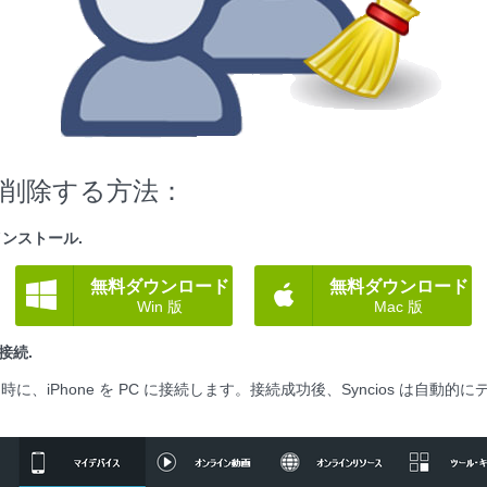
/削除する方法：
とインストール.
無料ダウンロード
無料ダウンロード
Win 版
Mac 版
に接続.
時に、iPhone を PC に接続します。接続成功後、Syncios は自動的
。