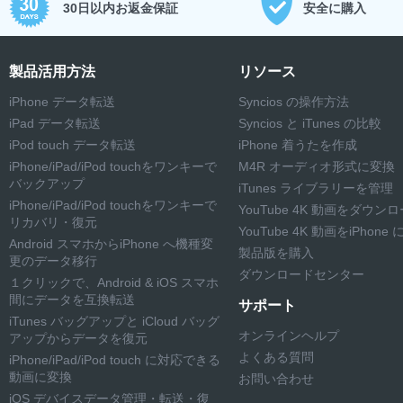
30日以内お返金保証
安全に購入
製品活用方法
リソース
iPhone データ転送
Syncios の操作方法
iPad データ転送
Syncios と iTunes の比較
iPod touch データ転送
iPhone 着うたを作成
iPhone/iPad/iPod touchをワンキーで
M4R オーディオ形式に変換
バックアップ
iTunes ライブラリーを管理
iPhone/iPad/iPod touchをワンキーで
YouTube 4K 動画をダウン
リカバリ・復元
YouTube 4K 動画をiPhone
Android スマホからiPhone へ機種変
製品版を購入
更のデータ移行
ダウンロードセンター
１クリックで、Android & iOS スマホ
間にデータを互換転送
サポート
iTunes バッグアップと iCloud バッグ
オンラインヘルプ
アップからデータを復元
よくある質問
iPhone/iPad/iPod touch に対応できる
動画に変換
お問い合わせ
iOS デバイスデータ管理・転送・復