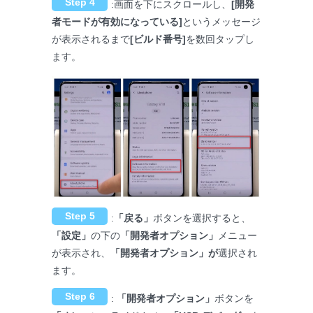
Step 4
:画面を下にスクロールし、
[開発
者モードが有効になっている]
というメッセージ
が表示されるまで
[ビルド番号]
を数回タップし
ます。
Step 5
:
「戻る」
ボタンを選択すると、
「設定」
の下の
「開発者オプション」
メニュー
が表示され、
「開発者オプション」が
選択され
ます。
Step 6
:
「開発者オプション」
ボタンを